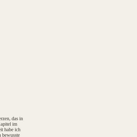
rzen, das in
apitel im
it habe ich
rn bewusste