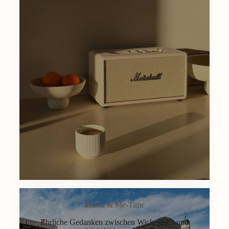
Mama & Me-Time
Ehrliche Gedanken zwischen Wickeltisch und