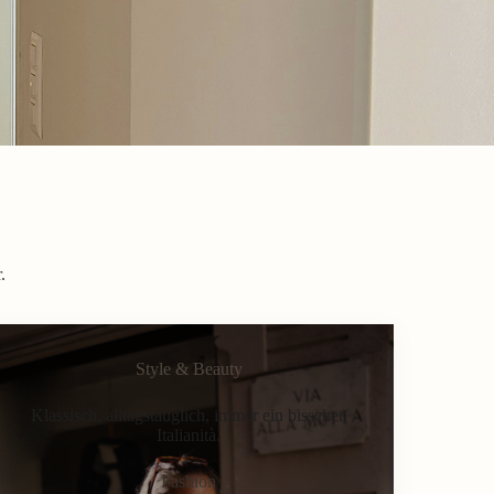
.
Style & Beauty
Klassisch, alltagstauglich, immer ein bisschen
Italianità.
Fashion