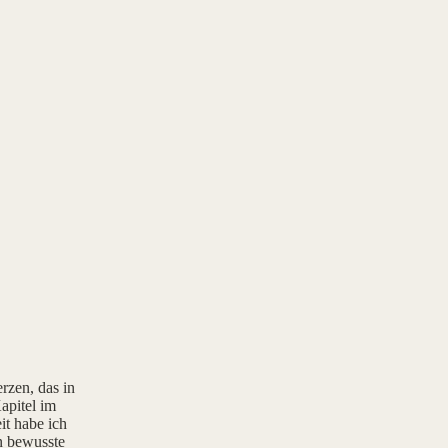
rzen, das in
apitel im
it habe ich
rn bewusste