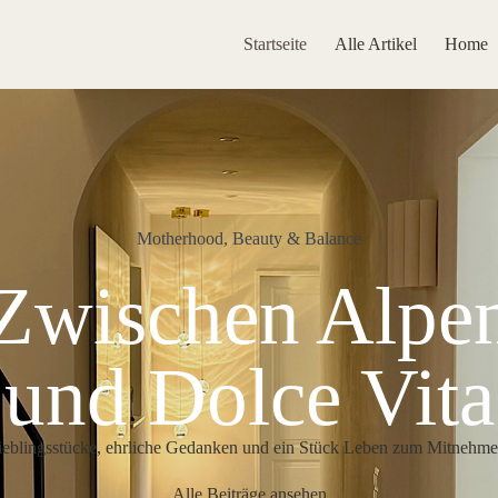
Startseite
Alle Artikel
Home
Motherhood, Beauty & Balance
Zwischen Alpe
und Dolce Vita
ieblingsstücke, ehrliche Gedanken und ein Stück Leben zum Mitnehme
Alle Beiträge ansehen