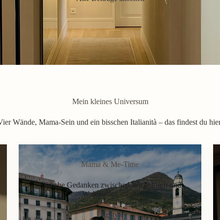
Mein kleines Universum
Vier Wände, Mama-Sein und ein bisschen Italianità – das findest du hier
Mama & Me-Time
Ehrliche Gedanken zwischen Wickeltisch und
Wohlfühlmoment.
Lifestyle