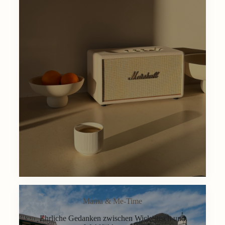
Mama & Me-Time
Ehrliche Gedanken zwischen Wickeltisch und