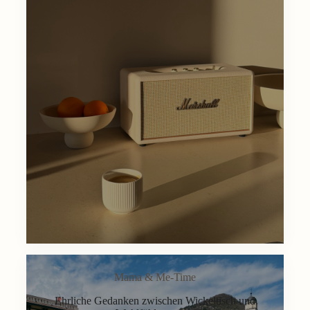
Mama & Me-Time
Ehrliche Gedanken zwischen Wickeltisch und