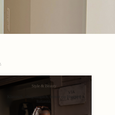
.
Style & Beauty
Klassisch, alltagstauglich, immer ein bisschen
Italianità.
Fashion