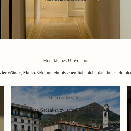
Mein kleines Universum
Vier Wände, Mama-Sein und ein bisschen Italianità – das findest du hier
Mama & Me-Time
Ehrliche Gedanken zwischen Wickeltisch und
Wohlfühlmoment.
Lifestyle