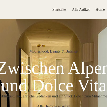
Startseite
Alle Artikel
Home
Motherhood, Beauty & Balance
Zwischen Alpe
und Dolce Vita
ieblingsstücke, ehrliche Gedanken und ein Stück Leben zum Mitnehme
Alle Beiträge ansehen