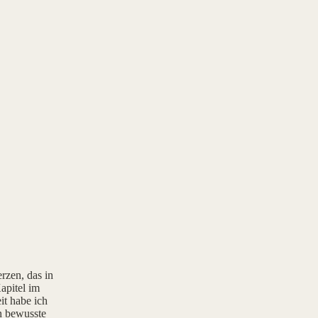
rzen, das in
apitel im
it habe ich
rn bewusste