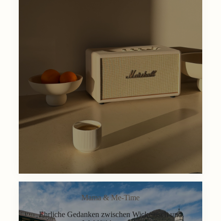
Mama & Me-Time
Ehrliche Gedanken zwischen Wickeltisch und