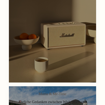
Mama & Me-Time
Ehrliche Gedanken zwischen Wickeltisch und