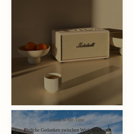
Mama & Me-Time
Ehrliche Gedanken zwischen Wickeltisch und