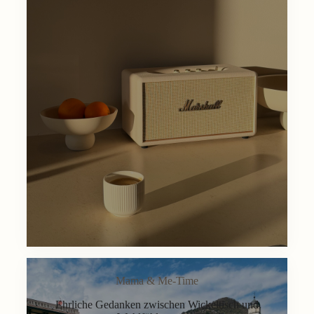
Mama & Me-Time
Ehrliche Gedanken zwischen Wickeltisch und