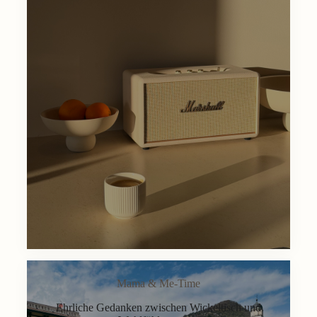
Mama & Me-Time
Ehrliche Gedanken zwischen Wickeltisch und