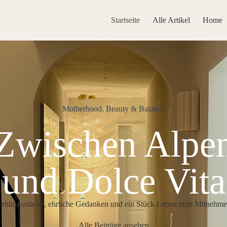
Startseite
Alle Artikel
Home
Motherhood, Beauty & Balance
Zwischen Alpe
und Dolce Vita
ieblingsstücke, ehrliche Gedanken und ein Stück Leben zum Mitnehme
Alle Beiträge ansehen