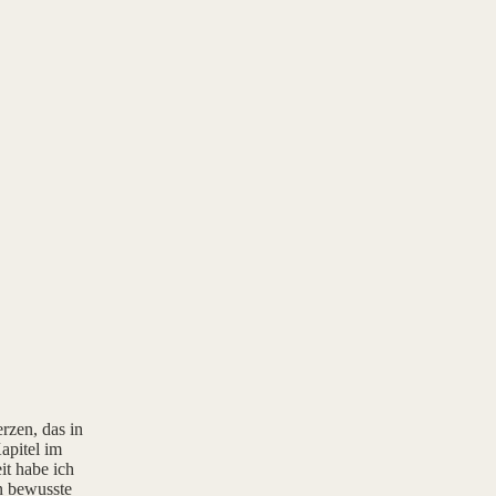
rzen, das in
apitel im
it habe ich
rn bewusste