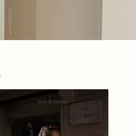
.
Style & Beauty
Klassisch, alltagstauglich, immer ein bisschen
Italianità.
Fashion