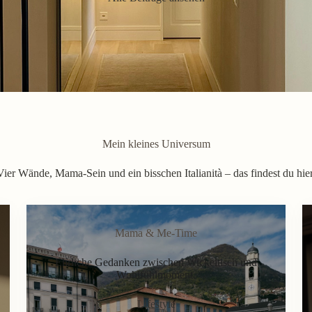
Mein kleines Universum
Vier Wände, Mama-Sein und ein bisschen Italianità – das findest du hier
Mama & Me-Time
Ehrliche Gedanken zwischen Wickeltisch und
Wohlfühlmoment.
Lifestyle