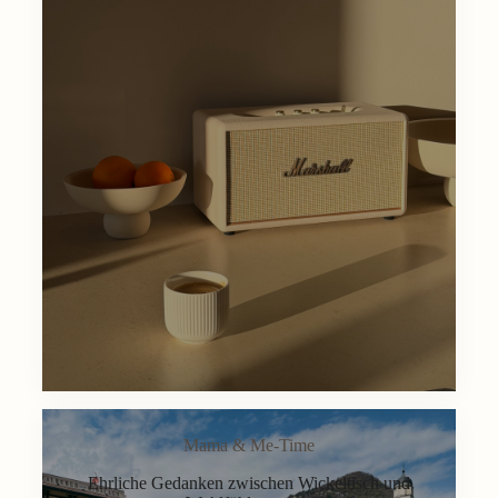
Mama & Me-Time
Ehrliche Gedanken zwischen Wickeltisch und