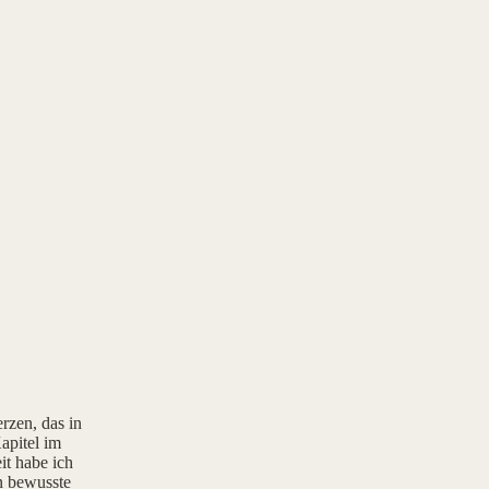
rzen, das in
apitel im
it habe ich
rn bewusste