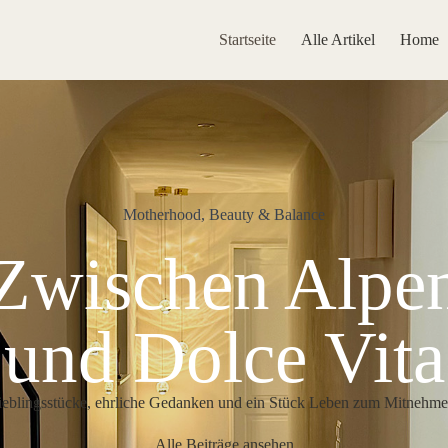
Startseite
Alle Artikel
Home
Motherhood, Beauty & Balance
Zwischen Alpe
und Dolce Vita
ieblingsstücke, ehrliche Gedanken und ein Stück Leben zum Mitnehme
Alle Beiträge ansehen