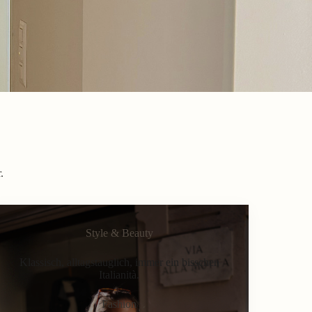
.
Style & Beauty
Klassisch, alltagstauglich, immer ein bisschen
Italianità.
Fashion