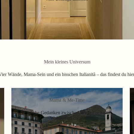
Mein kleines Universum
Vier Wände, Mama-Sein und ein bisschen Italianità – das findest du hier
Mama & Me-Time
Ehrliche Gedanken zwischen Wickeltisch und
Wohlfühlmoment.
Lifestyle