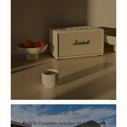
Mama & Me-Time
Ehrliche Gedanken zwischen Wickeltisch und