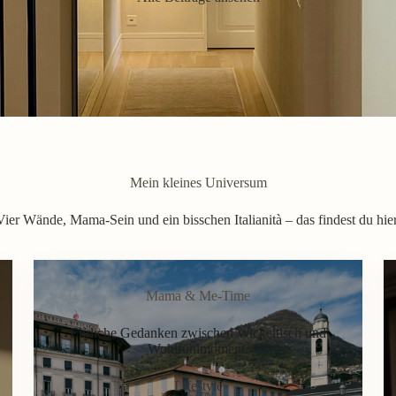
Mein kleines Universum
Vier Wände, Mama-Sein und ein bisschen Italianità – das findest du hier
Mama & Me-Time
Ehrliche Gedanken zwischen Wickeltisch und
Wohlfühlmoment.
Lifestyle