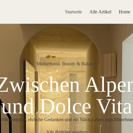
Startseite
Alle Artikel
Home
Motherhood, Beauty & Balance
Zwischen Alpe
und Dolce Vita
ieblingsstücke, ehrliche Gedanken und ein Stück Leben zum Mitnehme
Alle Beiträge ansehen