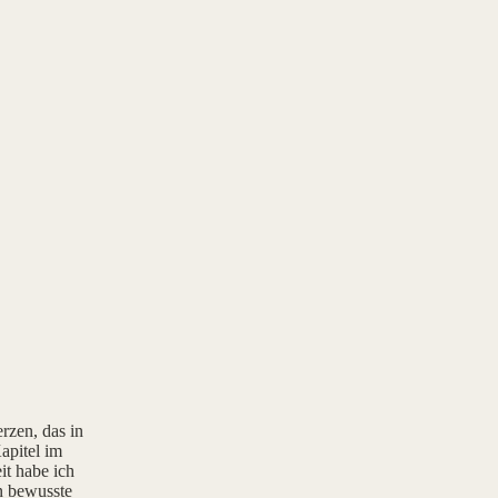
rzen, das in
apitel im
it habe ich
rn bewusste