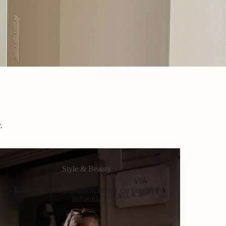
.
Style & Beauty
Klassisch, alltagstauglich, immer ein bisschen
Italianità.
Fashion