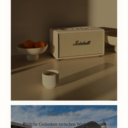
Mama & Me-Time
Ehrliche Gedanken zwischen Wickeltisch und