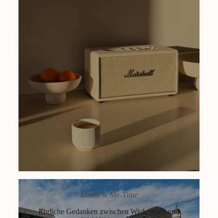
Mama & Me-Time
Ehrliche Gedanken zwischen Wickeltisch und