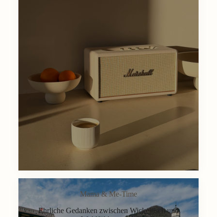
Mama & Me-Time
Ehrliche Gedanken zwischen Wickeltisch und