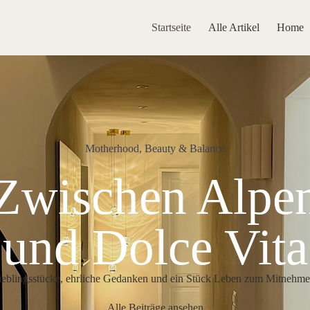
Startseite
Alle Artikel
Home
Motherhood, Beauty & Balance
Zwischen Alpe
und Dolce Vita
ieblingsstücke, ehrliche Gedanken und ein Stück Leben zum Mitnehme
Alle Beiträge ansehen