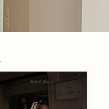
.
Style & Beauty
Klassisch, alltagstauglich, immer ein bisschen
Italianità.
Fashion