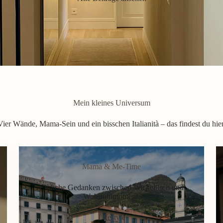
Mein kleines Universum
Vier Wände, Mama-Sein und ein bisschen Italianità – das findest du hier
Mama & Me-Time
Ehrliche Gedanken zwischen Wickeltisch und
Wohlfühlmoment.
Lifestyle