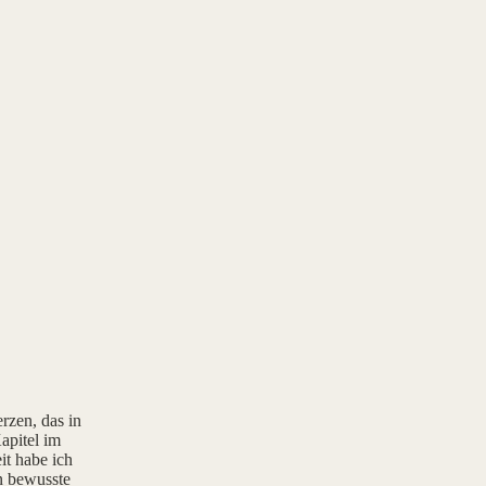
rzen, das in
apitel im
it habe ich
rn bewusste