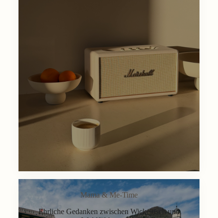
Mama & Me-Time
Ehrliche Gedanken zwischen Wickeltisch und