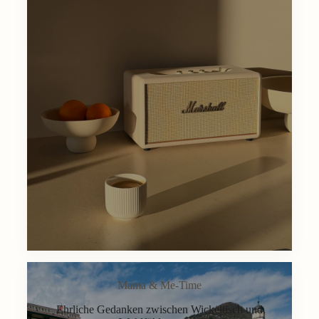
Mama & Me-Time
Ehrliche Gedanken zwischen Wickeltisch und