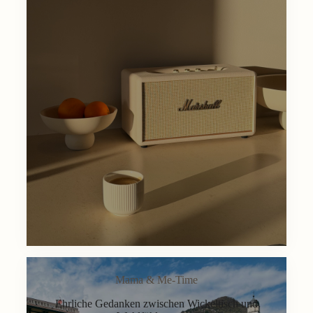
Mama & Me-Time
Ehrliche Gedanken zwischen Wickeltisch und