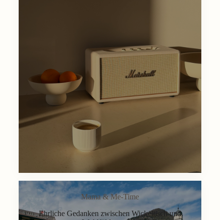
Mama & Me-Time
Ehrliche Gedanken zwischen Wickeltisch und