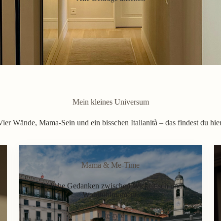
Mein kleines Universum
Vier Wände, Mama-Sein und ein bisschen Italianità – das findest du hier
Mama & Me-Time
Ehrliche Gedanken zwischen Wickeltisch und
Wohlfühlmoment.
Lifestyle