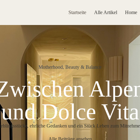
Startseite
Alle Artikel
Home
Motherhood, Beauty & Balance
Zwischen Alpe
und Dolce Vita
ieblingsstücke, ehrliche Gedanken und ein Stück Leben zum Mitnehme
Alle Beiträge ansehen