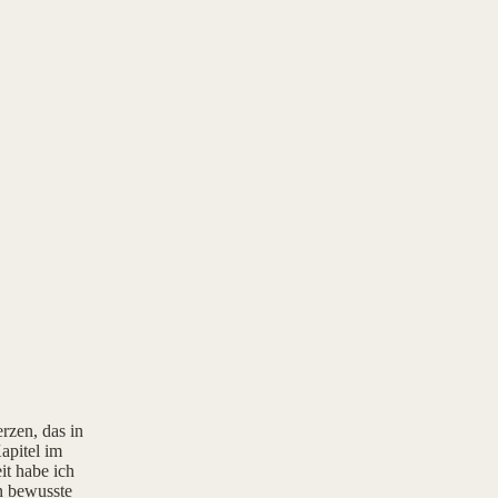
rzen, das in
apitel im
it habe ich
rn bewusste