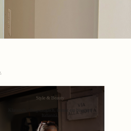
.
Style & Beauty
Klassisch, alltagstauglich, immer ein bisschen
Italianità.
Fashion