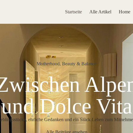
Startseite
Alle Artikel
Home
Motherhood, Beauty & Balance
Zwischen Alpe
und Dolce Vita
ieblingsstücke, ehrliche Gedanken und ein Stück Leben zum Mitnehme
Alle Beiträge ansehen