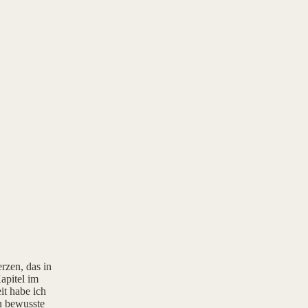
rzen, das in
apitel im
it habe ich
rn bewusste