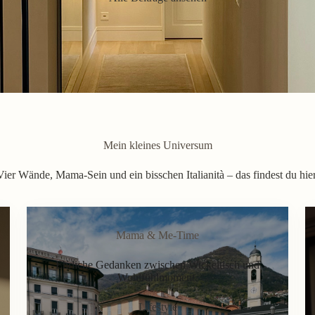
Mein kleines Universum
Vier Wände, Mama-Sein und ein bisschen Italianità – das findest du hier
Mama & Me-Time
Ehrliche Gedanken zwischen Wickeltisch und
Wohlfühlmoment.
Lifestyle