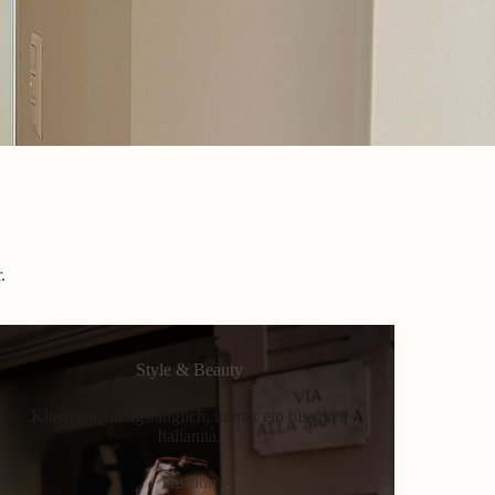
.
Style & Beauty
Klassisch, alltagstauglich, immer ein bisschen
Italianità.
Fashion