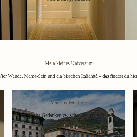
Mein kleines Universum
Vier Wände, Mama-Sein und ein bisschen Italianità – das findest du hier
Mama & Me-Time
Ehrliche Gedanken zwischen Wickeltisch und
Wohlfühlmoment.
Lifestyle