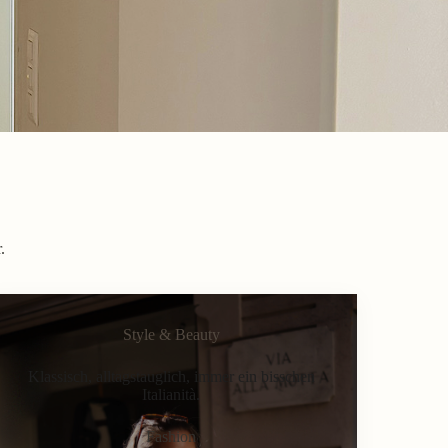
.
Style & Beauty
Klassisch, alltagstauglich, immer ein bisschen
Italianità.
Fashion