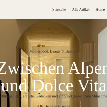
Startseite
Alle Artikel
Home
Motherhood, Beauty & Balance
Zwischen Alpe
und Dolce Vita
ieblingsstücke, ehrliche Gedanken und ein Stück Leben zum Mitnehme
Alle Beiträge ansehen