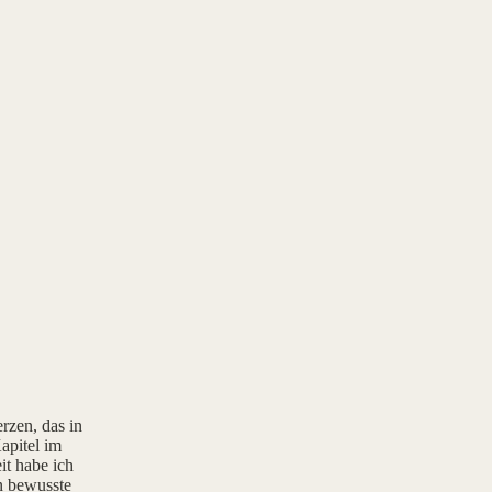
rzen, das in
apitel im
it habe ich
rn bewusste