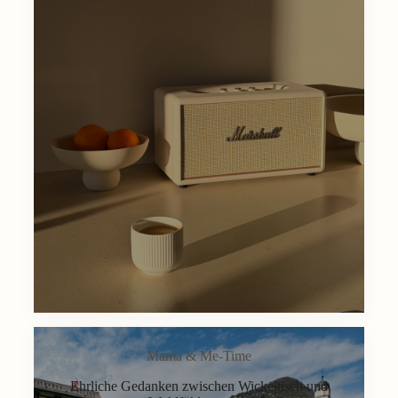
Mama & Me-Time
Ehrliche Gedanken zwischen Wickeltisch und