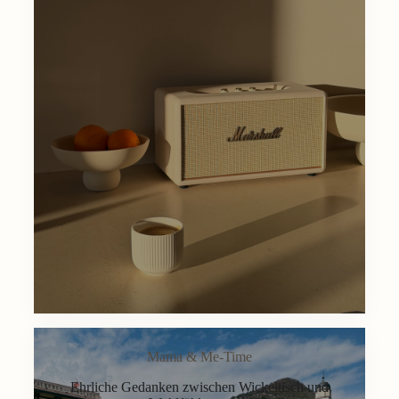
Mama & Me-Time
Ehrliche Gedanken zwischen Wickeltisch und