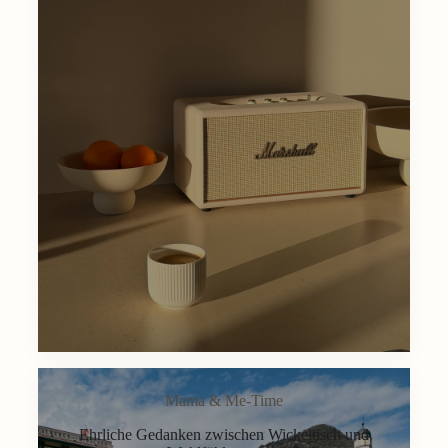
Mama & Me-Time
Ehrliche Gedanken zwischen Wickeltisch und