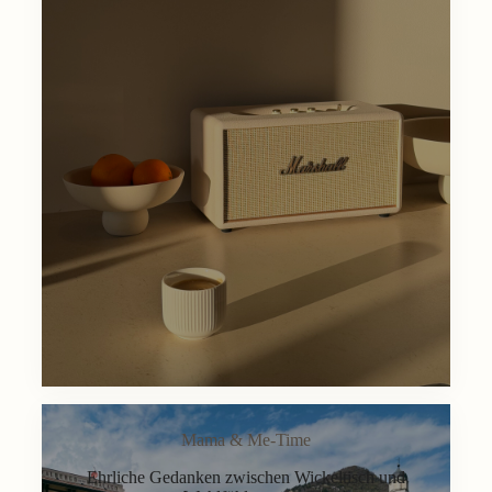
Mama & Me-Time
Ehrliche Gedanken zwischen Wickeltisch und