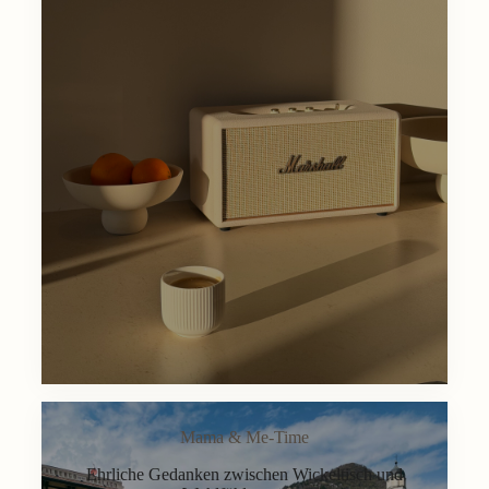
Mama & Me-Time
Ehrliche Gedanken zwischen Wickeltisch und