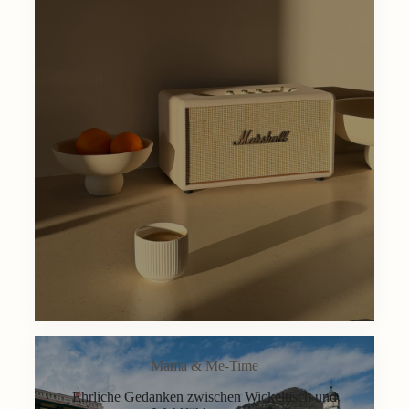
Mama & Me-Time
Ehrliche Gedanken zwischen Wickeltisch und