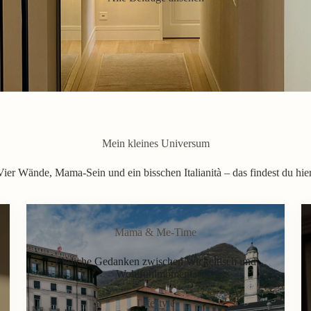
Mein kleines Universum
Vier Wände, Mama-Sein und ein bisschen Italianità – das findest du hier
Mama & Me-Time
Ehrliche Gedanken zwischen Wickeltisch und
Wohlfühlmoment.
Lifestyle