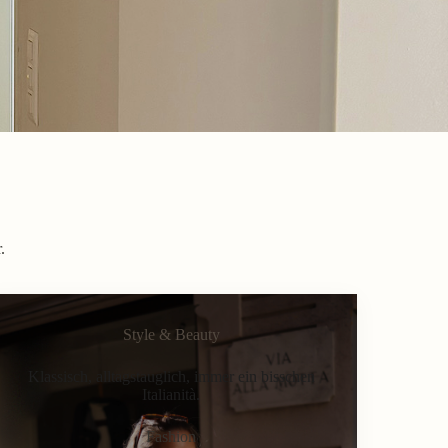
.
Style & Beauty
Klassisch, alltagstauglich, immer ein bisschen
Italianità.
Fashion