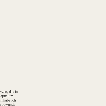
rzen, das in
apitel im
it habe ich
rn bewusste