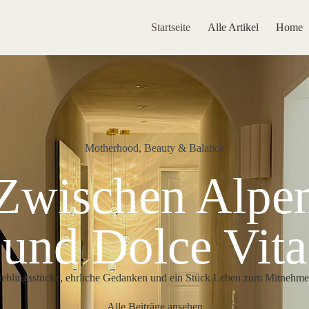
Startseite
Alle Artikel
Home
Motherhood, Beauty & Balance
Zwischen Alpe
und Dolce Vita
ieblingsstücke, ehrliche Gedanken und ein Stück Leben zum Mitnehme
Alle Beiträge ansehen