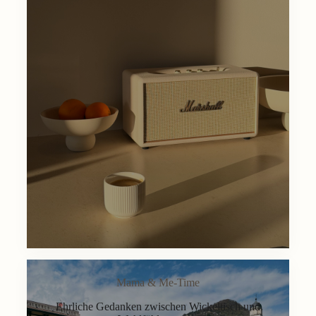
Mama & Me-Time
Ehrliche Gedanken zwischen Wickeltisch und