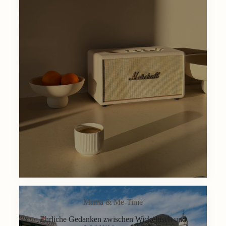
Mama & Me-Time
Ehrliche Gedanken zwischen Wickeltisch und