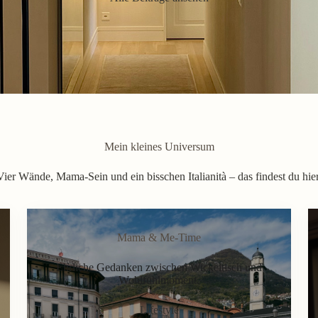
Mein kleines Universum
Vier Wände, Mama-Sein und ein bisschen Italianità – das findest du hier
Mama & Me-Time
Ehrliche Gedanken zwischen Wickeltisch und
Wohlfühlmoment.
Lifestyle