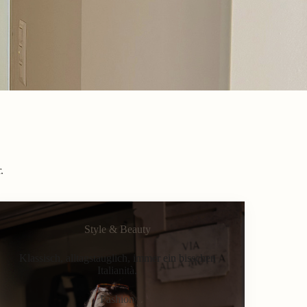
.
Style & Beauty
Klassisch, alltagstauglich, immer ein bisschen
Italianità.
Fashion