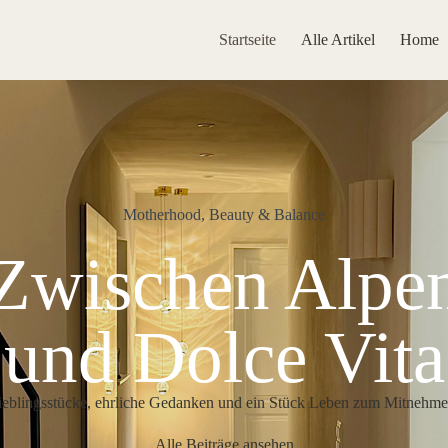
Startseite
Alle Artikel
Home
Motherhood, Beauty & Balance
Zwischen Alpe
und Dolce Vita
ieblingsstücke, ehrliche Gedanken und ein Stück Leben zum Mitnehme
Alle Beiträge ansehen