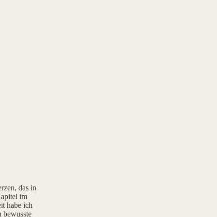
rzen, das in
apitel im
it habe ich
rn bewusste