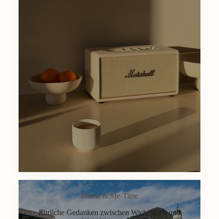
Mama & Me-Time
Ehrliche Gedanken zwischen Wickeltisch und