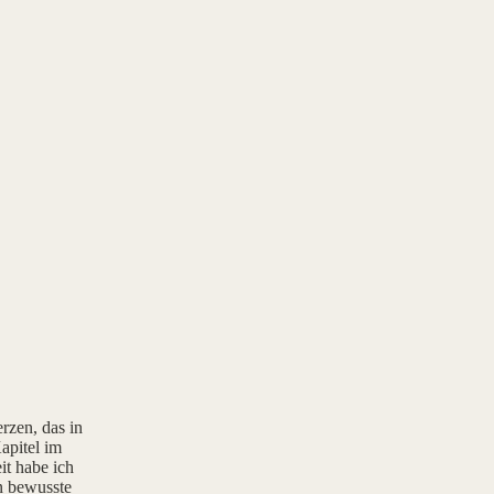
rzen, das in
apitel im
it habe ich
rn bewusste