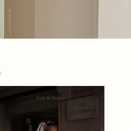
.
Style & Beauty
Klassisch, alltagstauglich, immer ein bisschen
Italianità.
Fashion