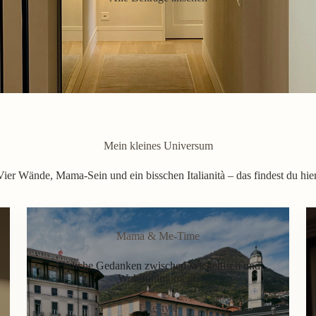
Mein kleines Universum
Vier Wände, Mama-Sein und ein bisschen Italianità – das findest du hier
Mama & Me-Time
Ehrliche Gedanken zwischen Wickeltisch und
Wohlfühlmoment.
Lifestyle