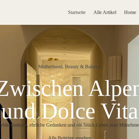
Startseite
Alle Artikel
Home
Motherhood, Beauty & Balance
Zwischen Alpe
und Dolce Vita
ieblingsstücke, ehrliche Gedanken und ein Stück Leben zum Mitnehme
Alle Beiträge ansehen