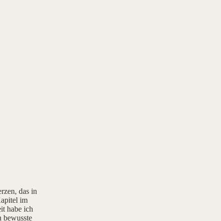
rzen, das in
apitel im
it habe ich
rn bewusste