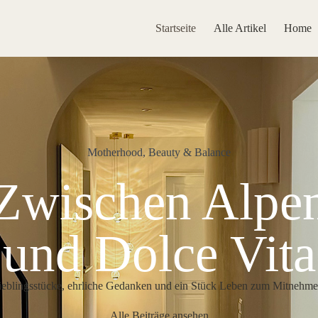
Startseite
Alle Artikel
Home
Motherhood, Beauty & Balance
Zwischen Alpe
und Dolce Vita
ieblingsstücke, ehrliche Gedanken und ein Stück Leben zum Mitnehme
Alle Beiträge ansehen