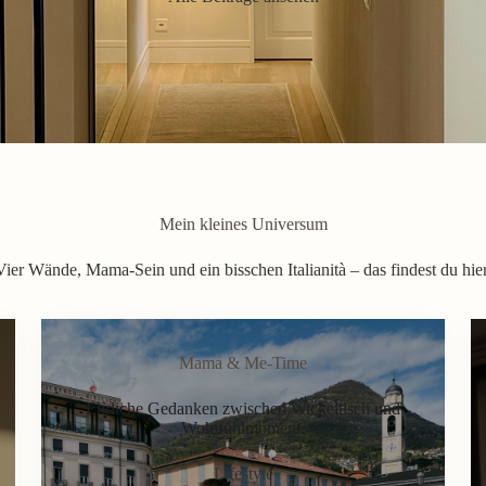
Mein kleines Universum
Vier Wände, Mama-Sein und ein bisschen Italianità – das findest du hier
Mama & Me-Time
Ehrliche Gedanken zwischen Wickeltisch und
Wohlfühlmoment.
Lifestyle