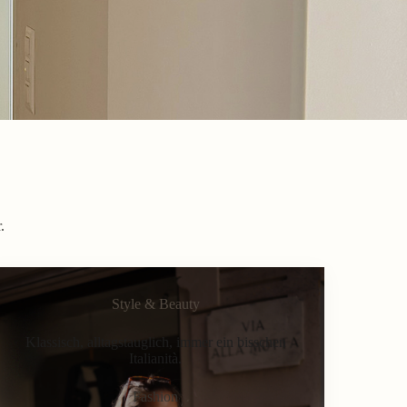
.
Style & Beauty
Klassisch, alltagstauglich, immer ein bisschen
Italianità.
Fashion