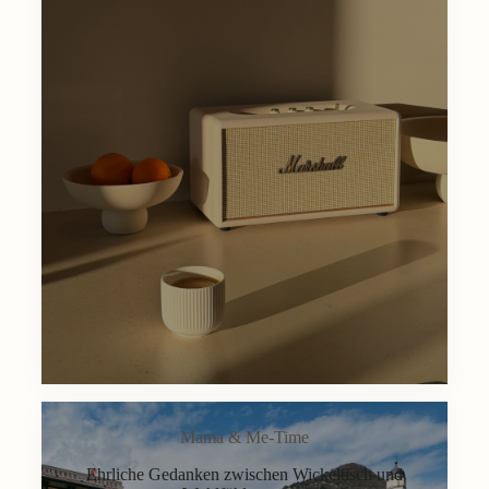
Mama & Me-Time
Ehrliche Gedanken zwischen Wickeltisch und