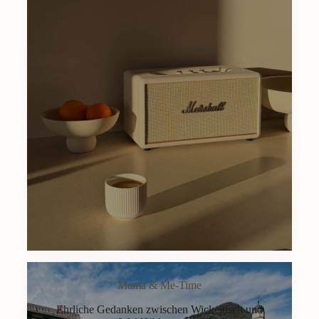
Mama & Me-Time
Ehrliche Gedanken zwischen Wickeltisch und