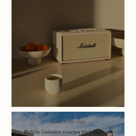
Mama & Me-Time
Ehrliche Gedanken zwischen Wickeltisch und