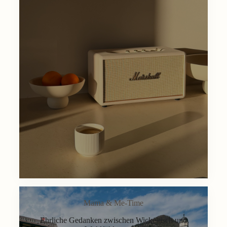
Mama & Me-Time
Ehrliche Gedanken zwischen Wickeltisch und