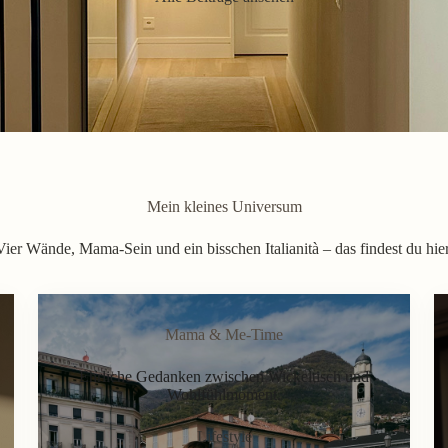
Mein kleines Universum
Vier Wände, Mama-Sein und ein bisschen Italianità – das findest du hier
Mama & Me-Time
Ehrliche Gedanken zwischen Wickeltisch und
Wohlfühlmoment.
Lifestyle