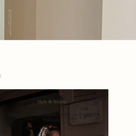
.
Style & Beauty
Klassisch, alltagstauglich, immer ein bisschen
Italianità.
Fashion