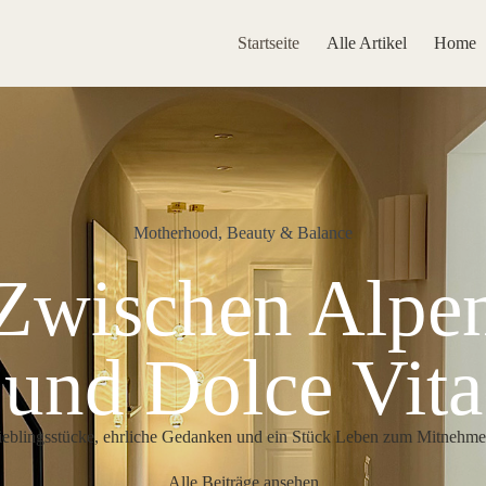
Startseite
Alle Artikel
Home
Motherhood, Beauty & Balance
Zwischen Alpe
und Dolce Vita
ieblingsstücke, ehrliche Gedanken und ein Stück Leben zum Mitnehme
Alle Beiträge ansehen