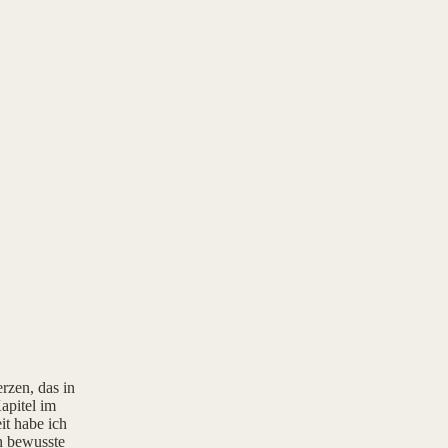
rzen, das in
apitel im
it habe ich
rn bewusste