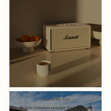
Mama & Me-Time
Ehrliche Gedanken zwischen Wickeltisch und