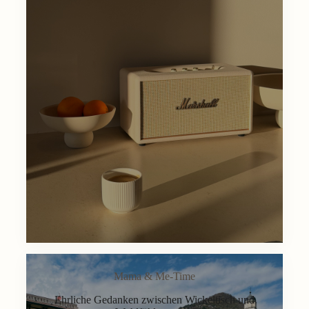
Mama & Me-Time
Ehrliche Gedanken zwischen Wickeltisch und