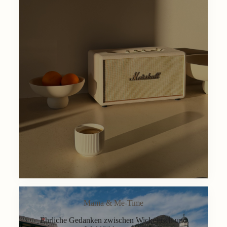
Mama & Me-Time
Ehrliche Gedanken zwischen Wickeltisch und