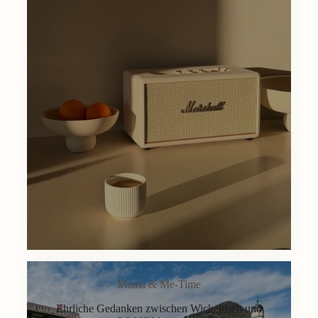
Mama & Me-Time
Ehrliche Gedanken zwischen Wickeltisch und