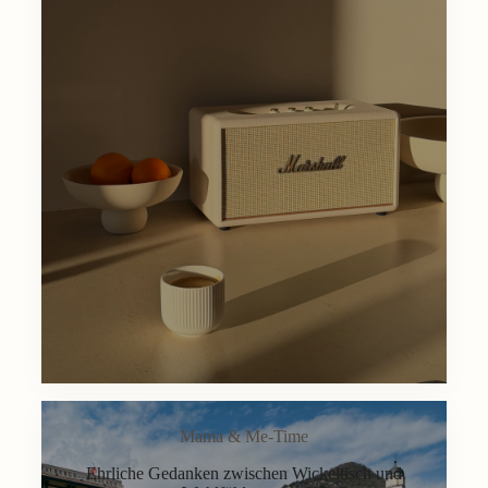
Mama & Me-Time
Ehrliche Gedanken zwischen Wickeltisch und